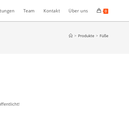
stungen
Team
Kontakt
Über uns
0
>
Produkte
>
Füße
ffentlicht!