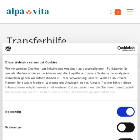
Zum
Inhalt
0
springen
Transferhilfe
>
Produkte
>
Transferhilfe
Diese Webseite verwendet Cookies
Wir verwenden Cookies, um Inhalte und Anzeigen zu personalisieren, Funktionen für
Zum
soziale Medien anbieten zu können und die Zugriffe auf unsere Website zu analysieren.
Außerdem geben wir Informationen zu Ihrer Verwendung unserer Website an unsere
Inhalt
Partner für soziale Medien, Werbung und Analysen weiter. Unsere Partner führen diese
springen
Informationen möglicherweise mit weiteren Daten zusammen, die Sie ihnen bereitgestellt
haben oder die sie im Rahmen Ihrer Nutzung der Dienste gesammelt haben.
Großes kündigt sich an
E
Notwendig
i
Hier bahnt sich etwas Großes an! Unser Shop ist in Arbeit und
n
Präferenzen
wird bald veröffentlicht!
w
i