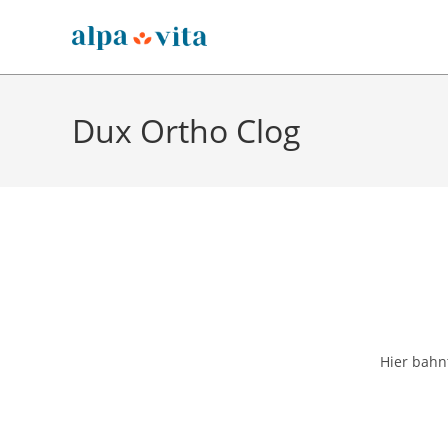
Zum
Inhalt
springen
Dux Ortho Clog
Zum
Inhalt
springen
Hier bahnt