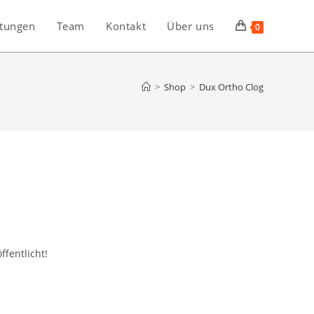
stungen
Team
Kontakt
Über uns
0
>
Shop
>
Dux Ortho Clog
ffentlicht!