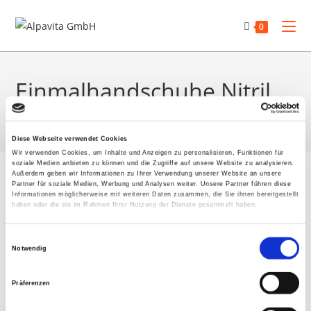
Zum
Inhalt
0
springen
Einmalhandschuhe Nitril
>
Shop
>
Einmalhandschuhe Nitril
Diese Webseite verwendet Cookies
Wir verwenden Cookies, um Inhalte und Anzeigen zu personalisieren, Funktionen für
Zum
soziale Medien anbieten zu können und die Zugriffe auf unsere Website zu analysieren.
Außerdem geben wir Informationen zu Ihrer Verwendung unserer Website an unsere
Inhalt
Partner für soziale Medien, Werbung und Analysen weiter. Unsere Partner führen diese
springen
Informationen möglicherweise mit weiteren Daten zusammen, die Sie ihnen bereitgestellt
haben oder die sie im Rahmen Ihrer Nutzung der Dienste gesammelt haben.
Großes kündigt sich an
E
Notwendig
i
Hier bahnt sich etwas Großes an! Unser Shop ist in Arbeit und
n
Präferenzen
wird bald veröffentlicht!
w
i