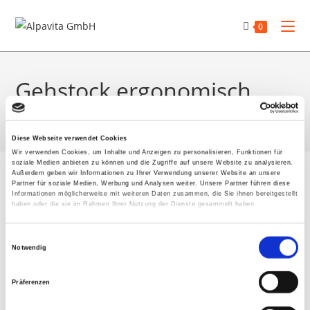
Zum
Inhalt
0
springen
Gehstock ergonomisch
>
Shop
>
Gehstock ergonomisch
Diese Webseite verwendet Cookies
Wir verwenden Cookies, um Inhalte und Anzeigen zu personalisieren, Funktionen für
Zum
soziale Medien anbieten zu können und die Zugriffe auf unsere Website zu analysieren.
Außerdem geben wir Informationen zu Ihrer Verwendung unserer Website an unsere
Inhalt
Partner für soziale Medien, Werbung und Analysen weiter. Unsere Partner führen diese
springen
Informationen möglicherweise mit weiteren Daten zusammen, die Sie ihnen bereitgestellt
haben oder die sie im Rahmen Ihrer Nutzung der Dienste gesammelt haben.
Großes kündigt sich an
E
Notwendig
i
Hier bahnt sich etwas Großes an! Unser Shop ist in Arbeit und
n
Präferenzen
wird bald veröffentlicht!
w
i