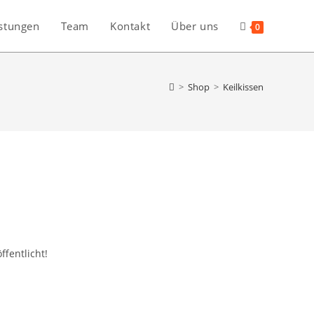
stungen
Team
Kontakt
Über uns
0
>
Shop
>
Keilkissen
ffentlicht!