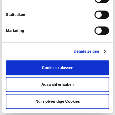
i
l
l
Statistiken
i
g
Marketing
u
n
g
Details zeigen
s
a
u
Cookies zulassen
s
w
a
Auswahl erlauben
h
l
Nur notwendige Cookies