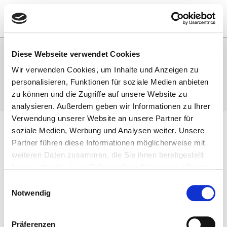
Zum
Inhalt
0
springen
Diese Webseite verwendet Cookies
Zahnprothesendose
Wir verwenden Cookies, um Inhalte und Anzeigen zu
>
Shop
>
Zahnprothesendose
personalisieren, Funktionen für soziale Medien anbieten
zu können und die Zugriffe auf unsere Website zu
analysieren. Außerdem geben wir Informationen zu Ihrer
Zum
Verwendung unserer Website an unsere Partner für
Inhalt
soziale Medien, Werbung und Analysen weiter. Unsere
springen
Partner führen diese Informationen möglicherweise mit
weiteren Daten zusammen, die Sie ihnen bereitgestellt
Großes kündigt sich an
haben oder die sie im Rahmen Ihrer Nutzung der Dienste
gesammelt haben.
E
Notwendig
i
Hier bahnt sich etwas Großes an! Unser Shop ist in Arbeit und
n
wird bald veröffentlicht!
w
Präferenzen